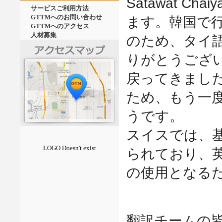
Satawat Chaiy
サービスご利用方法
GTTMへのお問い合わせ
ます。韓国で
GTTMへのアクセス
人材募集
のため、タイ
りがとうござ
戻ってきまし
ため、もう一
うです。
スイスでは、
LOGO Doesn't exist
られており、
の使用となる
翻訳チームの