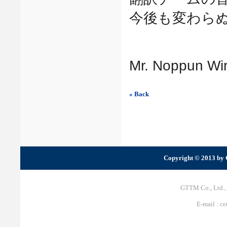
今後も変わら
Mr. Noppun Wi
« Back
Copyright © 2013 by 
GTTM Co., Ltd.,
E-mail : c